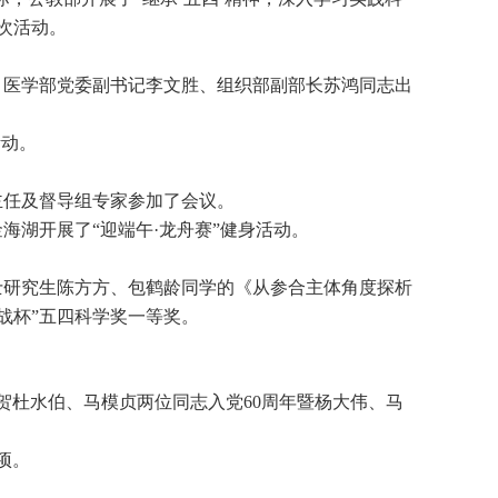
次活动。
。医学部党委副书记李文胜、组织部副部长苏鸿同志出
活动。
主任及督导组专家参加了会议。
海湖开展了“迎端午·龙舟赛”健身活动。
硕士研究生陈方方、包鹤龄同学的《从参合主体角度探析
战杯”五四科学奖一等奖。
贺杜水伯、马模贞两位同志入党60周年暨杨大伟、马
项。