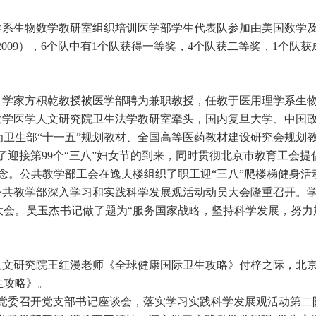
学系生物数学教研室组织培训医学部学生代表队参加由美国数学及
，2009），6个队中有1个队获得一等奖，4个队获二等奖，1个队
计学家方积乾教授被医学部聘为兼职教授，任教于医用理学系生
大学医学人文研究院卫生法学教研室牵头，国内复旦大学、中国
为卫生部“十一五”规划教材、全国高等医药教材建设研究会规划教
了迎接第99个“三八”妇女节的到来，同时贯彻北京市教育工会
理念。公共教学部工会在逸夫楼组织了职工迎“三八”爬楼梯健身活
，公共教学部深入学习和实践科学发展观活动动员大会隆重召开。
大会。吴玉杰书记做了题为“服务国家战略，坚持科学发展，努力
人文研究院王红漫老师《全球健康国际卫生攻略》付梓之际，北京大
生攻略》。
部党委召开党支部书记座谈会，落实学习实践科学发展观活动第二