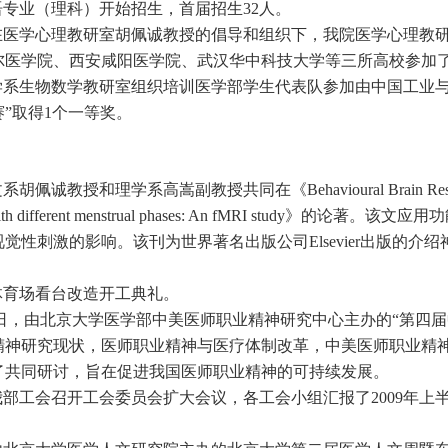
语专业（理科）开始招生，首届招生32人。
，在医学心理教研室胡佩诚教授的倡导和组织下，我院医学心理教
尔医学院、西安咸阳医学院、武汉华中科技大学等三所高校参加
学系生物数学教研室组织培训医学部学生代表队参加由中国工业与应
”取得1个一等奖。
佩诚教授和理学系高嵩副教授共同在《Behavioural Brain Research》杂
ies with different menstrual phases: An fMRI st
觉性刺激的影响。该刊为世界著名出版公司Elsevier出版的
体育场看台改造开工典礼。
20日，由北京大学医学部中美医师职业精神研究中心主办的“第四
精神研究现状，医师职业精神与医疗体制改革，中美医师职业精
了共同研讨，旨在促进我国医师职业精神的可持续发展。
我部工会召开工会委员会扩大会议，各工会小组汇报了2009年