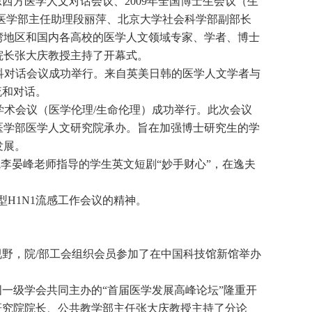
西方医学人文对话会议、2009年全国博士生会议（生
医学部主任助理段丽萍、北京大学社会科学部副部长
湾地区和国内各高校的医学人文领域专家、学者、博士
院长张大庆教授主持了开幕式。
学科对话会议成功举行。来自英美日韩的医学人文学者与
流和对话。
士生学术会议（医学伦理/生命伦理）成功举行。此次会议
医学部医学人文研究院承办。旨在加强博士研究生的学
发展。
院李晏峰老师指导的学生英文短剧“妙手财心”，在逸夫
型H1N1流感工作会议的精神。
视野，院/部工会组织会员参加了在中国科技馆新馆举办
一级学会共同主办的“首届医学发展高峰论坛”隆重开
研究院院长、公共教学部主任张大庆教授主持了分论