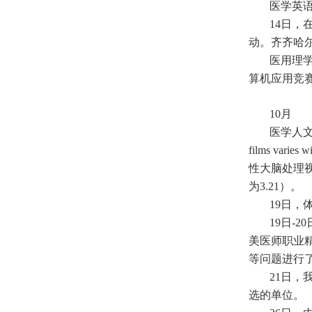
医学英
14日
动。齐齐哈
医用理
算机应用竞赛
10月
医学人文系胡
films var
性大脑处理视
为3.21）。
19日，
19日-
美医师职业
等问题进行
21日，
选的单位。