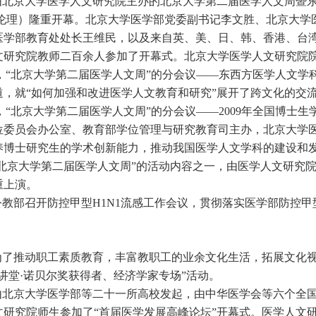
由北京大学医学人文研究院主办的北京大学第二届医学人文周暨东
学伦理）隆重开幕。北京大学医学部党委副书记李文胜、北京大学
医学部教育处处长王维民，以及来自英、美、日、韩、香港、台
文研究院教师二百余人参加了开幕式。北京大学医学人文研究院
0日，“北京大学第二届医学人文周”的分会议——东西方医学人文
道，就“如何加强和改进医学人文教育和研究”展开了跨文化的交
9日，“北京大学第二届医学人文周”的分会议——2009年全国博
位委员会办公室、教育部学位管理与研究教育司主办，北京大学
养博士研究生的学术创新能力，推动我国医学人文学科的建设和
“北京大学第二届医学人文周”的活动内容之一，由医学人文研究
重上演。
公教部召开防控甲型H1N1流感工作会议，贯彻落实医学部防控甲
，为了推动职工素质教育，丰富教职工的业余文化生活，拓展文化
讲堂·诺贝尔奖获得者、经济学家专场”活动。
，由北京大学医学部等二十一所高校发起，由中华医学会等六个全国
文研究院师生参加了“首届医学发展高峰论坛”开幕式。医学人文