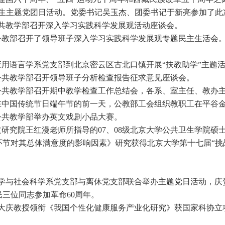
学生主题党团日活动。党委书记吴玉杰、团委书记于新亮参加了此
公共教学部召开深入学习实践科学发展观活动座谈会。
，公教部召开了领导班子深入学习实践科学发展观专题民主生活会
应用语言学系党支部到北京密云区古北口镇开展“扶教助学”主题
，公共教学部召开领导班子分析检查报告征求意见座谈会。
，公共教学部召开期中教学检查工作总结会，各系、室主任、教办
在中国传统节日端午节的前一天，公教部工会组织教职工在平谷金
公共教学部举办英文戏剧小品大赛。
文研究院王红漫老师所指导的07、08级北京大学公共卫生学院
环节对其总体满意度的影响因素》研究获得北京大学第十七届“挑
哲学与社会科学系党支部与离休党支部联合举办主题党日活动，庆
三位同志参加革命60周年。
张大庆教授领衔《我国个性化健康服务产业化研究》获国家科协立