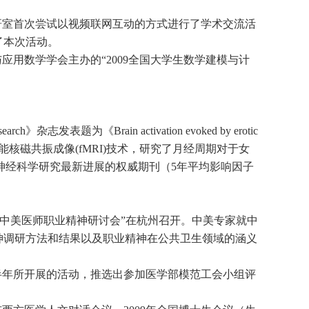
研室首次尝试以视频联网互动的方式进行了学术交流活
了本次活动。
用数学学会主办的“2009全国大学生数学建模与计
志发表题为《Brain activation evoked by erotic
udy》的论著。该文应用功能核磁共振成像(fMRI)技术，研究了月经周期对于女
介绍神经科学研究最新进展的权威期刊（5年平均影响因子
届中美医师职业精神研讨会”在杭州召开。中美专家就中
神调研方法和结果以及职业精神在公共卫生领域的涵义
上半年所开展的活动，推选出参加医学部模范工会小组评