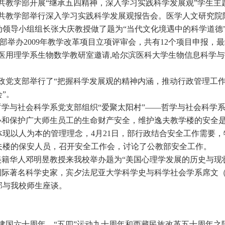
公共教学部开展“继承五四精神，深入学习实践科学发展观”学生主
公共教学部举行深入学习实践科学发展观报告会。医学人文研究院
动领导小组组长张大庆教授做了题为“当代文化境遇中的科学道德
/部举办2009年教学改革项目立项评审会，共有12个项目申报，
应医用理学系生物数学教研室邀请,哈尔滨医科大学生物信息科学与
行政党支部举行了“把握科学发展观的精神内涵，推动行政管理工
”。
，哲学与社会科学系党支部组织“爱聚太阳村”——哲学与社会科学
心和保护广大师生员工的生命财产安全，维护逸夫教学楼的安全
体现以人为本的管理理念，4月21日，部行政结合安全工作需要
夫楼的保安人员，召开安全工作会，讨论了公教部安全工作。
美籍华人邓明昱教授来我校举办题为“美国心理学发展的历史与现
国际著名科学史家，宾夕法尼亚大学科学史与科学社会学系席文（Nat
部与我校师生座谈。
建国六十周年、“五四”运动九十周年和西藏民族改革五十周年之