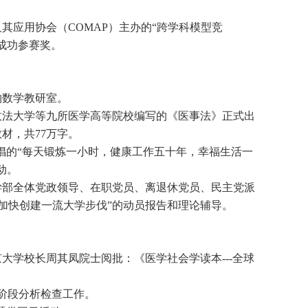
其应用协会（COMAP）主办的“跨学科模型竞
获成功参赛奖。
物数学教研室。
政法大学等九所医学高等院校编写的《医事法》正式出
材，共77万字。
提倡的“每天锻炼一小时，健康工作五十年，幸福生活一
动。
学部全体党政领导、在职党员、离退休党员、民主党派
加快创建一流大学步伐”的动员报告和理论辅导。
学校长周其凤院士阅批：《医学社会学读本---全球
阶段分析检查工作。