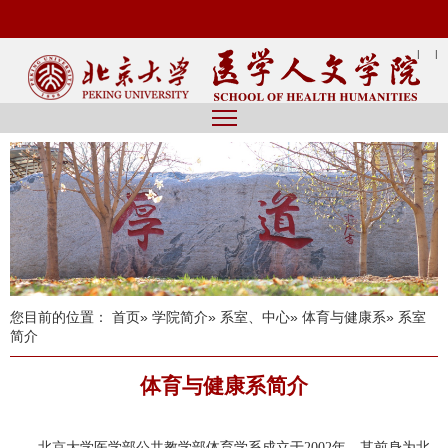
|
|
您目前的位置：
首页
»
学院简介
»
系室、中心
»
体育与健康系
» 系室
简介
体育与健康系简介
北京大学医学部公共教学部体育学系成立于2002年，其前身为北