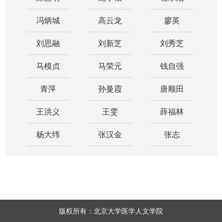
冯炳城
高云龙
廖英
刘思融
刘新芝
刘秀芝
马模贞
马荣元
钱自强
青萍
孙曼霞
唐顺田
王洪义
王雯
薛福林
杨大纬
张汉金
张志
版权所有：北京大学医学人文学院