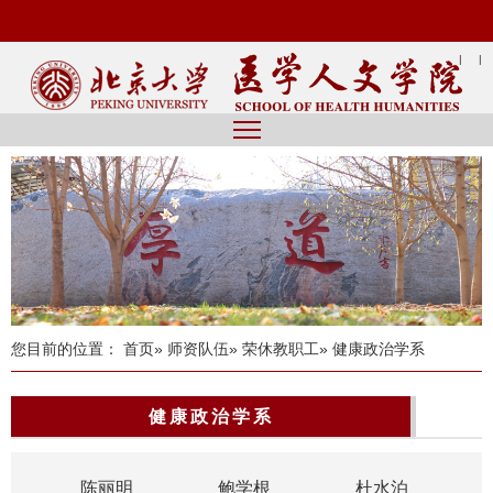
|
|
您目前的位置：
首页
»
师资队伍
»
荣休教职工
» 健康政治学系
健康政治学系
陈丽明
鲍学根
杜水泊