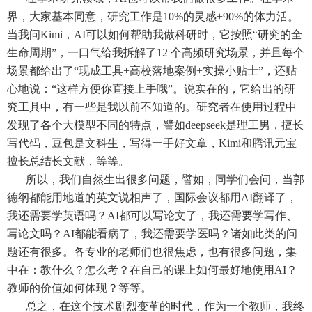
界，大家基本同意，研究工作是10%的灵感+90%的体力活。
当我问Kimi，AI可以如何帮助我做科研时，它按照“研究的全
生命周期”，一口气给我拆解了12 个高频研究场景，并且每个
场景都给出了“现成工具+高校落地案例+实操小贴士”，还贴
心地说：“这样方便你直接上手哦”。说实在的，它给出的研
究工具中，有一些是我以前不知道的。研究者在使用过程中
发现了各个大模型不同的特点，譬如deepseek是理工男，擅长
写代码，豆包是文科生，写得一手好文章，Kimi和腾讯元宝
擅长总结长文献，等等。
所以，我们自然生出很多问题，譬如，同学们会问，当郭
德纲都能用地道的英文说相声了，国际会议都用AI翻译了，
我还需要学英语吗？AI都可以写论文了，我还需要学写作、
写论文吗？AI都能看病了，我还需要学医吗？诸如此类的问
题还有很多。各专业的老师们也很焦虑，也有很多问题，集
中在：教什么？怎么考？在自己的课上如何最好地使用AI？
教师的价值如何体现？等等。
总之，在这个技术剧烈变革的时代，作为一个教师，我终