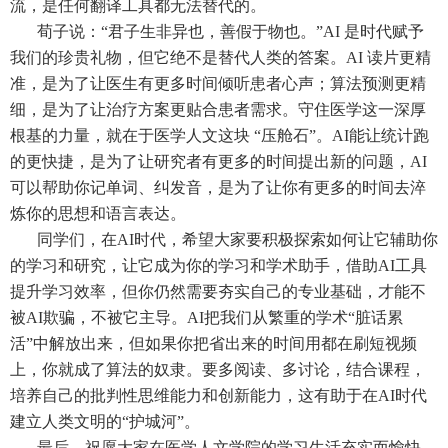
流，是任何翻译工具都无法替代的。
荀子说：“君子生非异也，善假于物也。”AI 是时代赋予
我们的珍贵礼物，但它绝不是替代人类的答案。AI 读片更精
准，是为了让医生有更多时间倾听患者心声；算法预测更精
细，是为了让治疗方案更贴合患者需求。守住医学这一深厚
根基的力量，就在于医学人文这块 “压舱石”。AI能让统计跑
的更快捷，是为了让研究者有更多的时间提出新的问题，AI
可以帮助你记单词、纠发音，是为了让你有更多的时间去淬
炼你的思想和语言表达。
同学们，在AI时代，希望大家要积极探索如何让它辅助你
的学习和研究，让它成为你的学习和学术助手，借助AI工具
提升学习效率，但你仍然需要夯实自己的专业基础，才能不
被AI欺骗，不被它主导。AI把我们从繁重的学术“脏话累
活”中解放出来，但如果你把省出来的时间用都在刷短视频
上，你就成了算法的奴隶。要多阅读、多讨论，结合课程，
培养自己的批判性思维能力和创新能力，这有助于在AI时代
建立人类文明的“护城河”。
最后，祝愿大家在医学人文学院的学习生活充实而愉快，