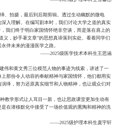
绎、拍摄，最后到后期剪辑。透过生动幽默的微电
的深入理解。在编写剧本时，我们讨论大学之道的真实
时，我们终于明白家国情怀绝非空谈，而是落在肩上的
道义，妙手著文章”的思想真谛落到实处。看着同学们
诺永伴未来的漫漫医学之路。
——2025级医学技术本科生王思涵
潘建伟和黄文秀三位模范人物的事迹为线索，讲述了一
身上那份令人动容的奉献精神与家国情怀，他们都用实
情演绎，努力还原真实细节和人物精神，也让观众们对
种教学形式让人耳目一新，也让思政课堂更加生动有
更是在潜移默化中接受了一场价值观的熏陶和精神的洗
。
——2025级护理本科生庞宇轩