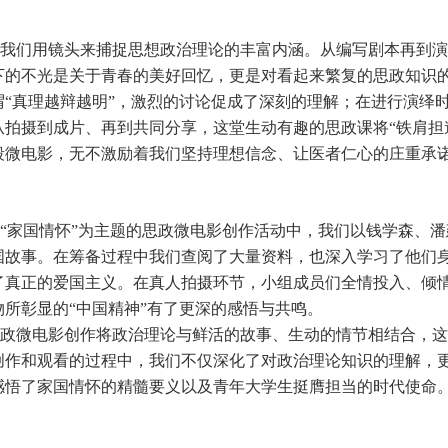
我们用镜头来捕捉思想政治理论的丰富内涵。从编写剧本再到演
下的不光是关于青春的美好回忆，更是对看起来繁复的思政知识
谓“真理越辩越明”，激烈的讨论促成了深刻的理解；在进行演绎
从拍摄到成片、再到共同分享，这堂生动有趣的思政课将“铁肩担
段微电影，无不激励着我们坚持理想信念、让医者仁心的庄重承
“家国情怀”为主题的思政微电影创作活动中，我们以钱学森、
国故事。在筹备过程中我们查阅了大量资料，也深入学习了他们
了真正的爱国主义。在真人拍摄环节，小组成员们全情投入、倾
物所彰显的“中国精神”有了更深的感悟与共鸣。
政微电影创作将政治理论与鲜活的故事、生动的情节相结合，这
创作和观看的过程中，我们不仅深化了对政治理论知识的理解，
感悟了家国情怀的精髓要义以及青年大学生挺膺担当的时代使命