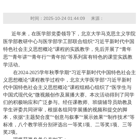
时间：2025-10-24 01:44:09
来源：
近年来，在医学部党委领导下，北京大学马克思主义学院
医学部教研中心与医学部学工部联合组织
“
习近平新时代中国
特色社会主义思想概论
”
课程的实践教学，先后开展了
“
青年
思
”“
青年讲
”“
青年行
”“
青年拍
”
等系列富有特色的课堂实践教
学活动。
在
2024-2025
学年秋季学期
“
习近平新时代中国特色社会主
义思想概论
”
课程教学过程中，北京大学医学部
“
习近平新时
代中国特色社会主义思想概论
”
课程组精心组织了
“
医学生与
中国式现代化
”
微视频创作及展播大赛。本次活动得到了同学
们的积极响应和广泛参与。经任课教师、班级辅导员助教及
学生评委共同评审，根据各组同学展播的视频和提交的脚
本，依据“主题契合度”“创意与叙事”“展示效果”“制作技术”等
标准，八个教学班分别评选出一等奖
1
项、二等奖
1
项、三等
奖
2
项。