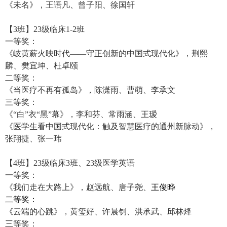
《未名》，王语凡、曾子阳、徐国轩
【
3
班】
23
级临床
1-2
班
一等奖：
《岐黄薪火映时代
——
守正创新的中国式现代化》，荆熙
麟、樊宜坤、杜卓颐
二等奖：
《当医疗不再有孤岛》，陈潇雨、曹萌、李承文
三等奖：
《“白”衣“黑”幕》，李和芬、常雨涵、王瑷
《医学生看中国式现代化：触及智慧医疗的通州新脉动》，
张翔捷、张一玮
【
4
班】
23
级临床
3
班、
23
级医学英语
一等奖：
《
我们走在大路上》，赵远航、唐子尧、
王俊晔
二等奖：
《
云端的心跳》，黄玺好、许晨钊、洪承武、邱林烽
三等奖：