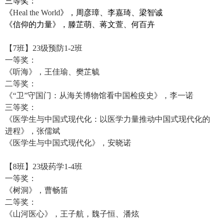
三等奖：
《
Heal the World
》，周彦璋、李嘉琦、梁智诚
《信仰的力量》，滕芷萌、蒋文萱、何百卉
【
7
班】
23
级预防
1-2
班
一等奖：
《听海》，
王佳瑜、樊芷毓
二等奖：
《“卫”守国门：从海关博物馆看中国检疫史》，李一诺
三等奖：
《医学生与中国式现代化：以医学力量推动中国式现代化的
进程》，张儒斌
《医学生与中国式现代化》，安晓诺
【
8
班】
23
级药学
1-4
班
一等奖：
《树洞》，曹畅笛
二等奖：
《山河医心》，王子航，魏子恒、潘炫