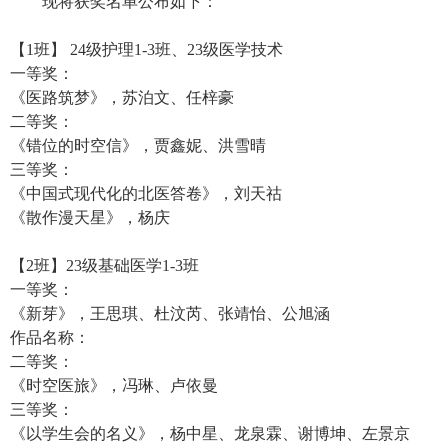
现将获奖名单公布如下：
【
1
班】
24
级护理
1-3
班、
23
级医学技术
一等奖：
《医路筑梦》，苏泊文、任梓豪
二等奖：
《错位的时空信》，贾鑫妮、洪雪晴
三等奖：
《中国式现代化的北医答卷》，刘天祜
《散作漫天星》，杨庆
【
2
班】
23
级基础医学
1-3
班
一等奖：
《新芽》，王思琪、杜汶芮、张靖怡、公旭涵
作品名称：
二等奖：
《时空医旅》，冯琳、卢依曼
三等奖：
《以学生会的名义》，杨中星、龙泉霖、谢博坤、左景京