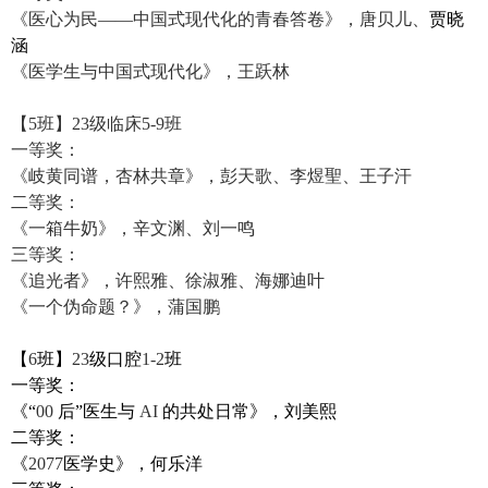
《医心为民
——
中国式现代化的青春答卷》，唐贝儿、
贾晓
涵
《医学生与中国式现代化》，王跃林
【
5
班】
23
级临床
5-9
班
一等奖：
《岐黄同谱，杏林共章》，彭天歌、李煜聖、王子汗
二等奖：
《一箱牛奶》，辛文渊、刘一鸣
三等奖：
《追光者》，许熙雅、徐淑雅、海娜迪叶
《一个伪命题？》，蒲国鹏
【
6
班】
23
级口腔
1-2
班
一等奖：
《“
00
后”医生与
AI
的共处日常》，刘美熙
二等奖：
《
2077
医学史》，何乐洋