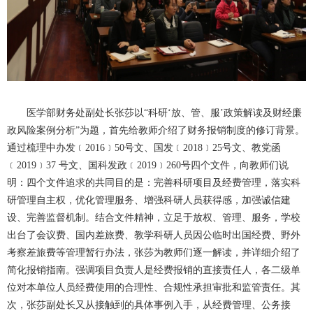
医学部财务处副处长张莎以“科研‘放、管、服’政策解读及财经廉
政风险案例分析”为题，首先给教师介绍了财务报销制度的修订背景。
通过梳理中办发﹝2016﹞50号文、国发﹝2018﹞25号文、教党函
﹝2019﹞37 号文、国科发政﹝2019﹞260号四个文件，向教师们说
明：四个文件追求的共同目的是：完善科研项目及经费管理，落实科
研管理自主权，优化管理服务、增强科研人员获得感，加强诚信建
设、完善监督机制。结合文件精神，立足于放权、管理、服务，学校
出台了会议费、国内差旅费、教学科研人员因公临时出国经费、野外
考察差旅费等管理暂行办法，张莎为教师们逐一解读，并详细介绍了
简化报销指南。强调项目负责人是经费报销的直接责任人，各二级单
位对本单位人员经费使用的合理性、合规性承担审批和监管责任。其
次，张莎副处长又从接触到的具体事例入手，从经费管理、公务接