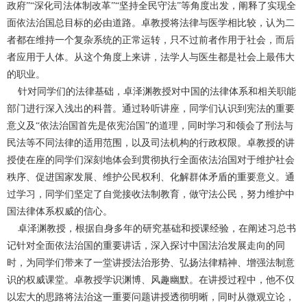
政府”“深化司法体制改革”“坚持全民守法”等角度出发，阐释了实现全
面依法治国总目标的必由道路。卓教授将法律与医学相比较，认为二
者都在维持一个复杂系统的正常运转，只不过前者作用于社会，而后
者应用于人体。从这个角度上来讲，法学人与医生都是社会上最伟大
的职业。
针对同学们的法律基础，卓泽渊教授对中国的法律体系和相关职能
部门进行深入浅出的科普。通过聆听讲座，同学们认识到宪法的重要
意义及“依法治国首先是依宪治国”的道理，同时学习和领会了刑法与
民法等不同法律的适用范围，以及司法机构的行政权限。卓教授的讲
授使在座的同学们深刻地体会到贯彻执行全面依法治国对于维护社会
秩序、促进国家发展、维护公民权利、化解群体矛盾的重要意义。通
过学习，同学们坚定了自觉接收法制教育，做守法公民，努力维护中
国法律体系权威的信心。
卓泽渊教授，根据自身多年的研究基础和授课经验，在阐述习总书
记针对全面依法治国的重要讲话，深入探讨中国法治发展走向的同
时，为同学们带来了一堂讲授法治形势、弘扬法律精神、增强法制意
识的权威课堂。卓教授学识渊博、风趣幽默。在讲授过程中，他不仅
以宏大的思路将法治这一重要问题讲授透彻明晰，同时从微观立论，