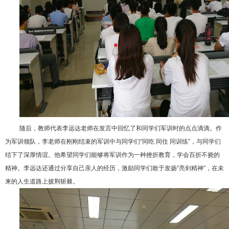
随后，教师代表李远达老师在发言中回忆了和同学们军训时的点点滴滴。作
为军训领队，李老师在刚刚结束的军训中与同学们“同吃 同住 同训练”，与同学们
结下了深厚情谊。他希望同学们能够将军训作为一种挫折教育，学会百折不挠的
精神。李远达还通过分享自己亲人的经历，激励同学们敢于发扬“亮剑精神”，在未
来的人生道路上披荆斩棘。