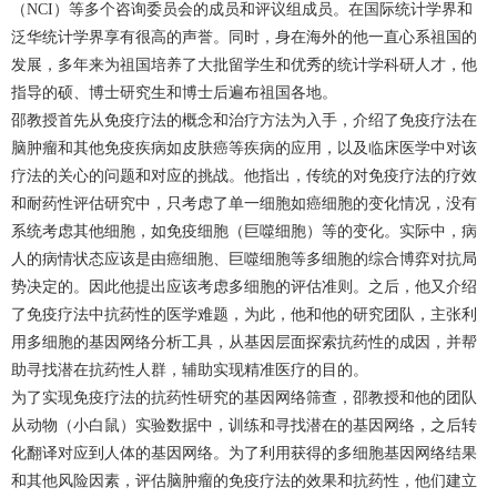
（NCI）等多个咨询委员会的成员和评议组成员。在国际统计学界和
泛华统计学界享有很高的声誉。同时，身在海外的他一直心系祖国的
发展，多年来为祖国培养了大批留学生和优秀的统计学科研人才，他
指导的硕、博士研究生和博士后遍布祖国各地。
邵教授首先从免疫疗法的概念和治疗方法为入手，介绍了免疫疗法在
脑肿瘤和其他免疫疾病如皮肤癌等疾病的应用，以及临床医学中对该
疗法的关心的问题和对应的挑战。他指出，传统的对免疫疗法的疗效
和耐药性评估研究中，只考虑了单一细胞如癌细胞的变化情况，没有
系统考虑其他细胞，如免疫细胞（巨噬细胞）等的变化。实际中，病
人的病情状态应该是由癌细胞、巨噬细胞等多细胞的综合博弈对抗局
势决定的。因此他提出应该考虑多细胞的评估准则。之后，他又介绍
了免疫疗法中抗药性的医学难题，为此，他和他的研究团队，主张利
用多细胞的基因网络分析工具，从基因层面探索抗药性的成因，并帮
助寻找潜在抗药性人群，辅助实现精准医疗的目的。
为了实现免疫疗法的抗药性研究的基因网络筛查，邵教授和他的团队
从动物（小白鼠）实验数据中，训练和寻找潜在的基因网络，之后转
化翻译对应到人体的基因网络。为了利用获得的多细胞基因网络结果
和其他风险因素，评估脑肿瘤的免疫疗法的效果和抗药性，他们建立