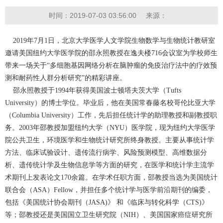
时间：2019-07-03 03:56:00
来源：
2019年7月1日，北京大学医学人文学院生物数学与生物统计教研室
邀请美国纽约大学医学院的邵永照教授在逸夫楼716会议室为学校师生
带来一场关于“多细胞基因网络分析在脑肿瘤的免疫治疗法中的疗效预
测和耐药性人群分析研究”的精彩讲座。
邵永照教授于1994年获得美国波士顿塔夫茨大学（Tufts
University）的博士学位。毕业后，他在美国常春藤名校哥伦比亚大学
（Columbia University）工作，先后担任统计学的助理教授和副教授职
务。2003年邵教授加盟纽约大学（NYU）医学院，现为纽约大学医学
院公共卫生，环境医学和生物统计研究所终身教授。主要从事统计学
方法、临床试验设计、遗传流行病学、风险预测模型、高维数据分
析、遗传统计学及生物信息学等方面的研究，在医学和统计学主流学
术期刊上发表论文170余篇。在学术任职方面，邵教授当选为美国统计
联合会（ASA）Fellow，并担任多个统计学与医学前沿期刊的编委，
包括《美国统计协会期刊（JASA)》 和《临床与转化科学（CTS)》
等；邵教授还是美国国立卫生研究院（NIH）、美国国家癌症研究所