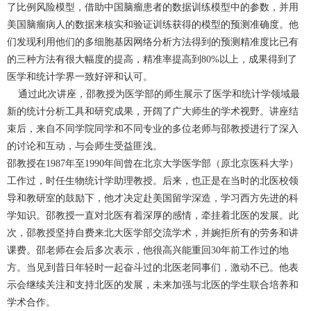
了比例风险模型，借助中国脑瘤患者的数据训练模型中的参数，并用
美国脑瘤病人的数据来核实和验证训练获得的模型的预测准确度。他
们发现利用他们的多细胞基因网络分析方法得到的预测精准度比已有
的三种方法有很大幅度的提高，精准率提高到80%以上，成果得到了
医学和统计学界一致好评和认可。
通过此次讲座，邵教授为医学部的师生展示了医学和统计学领域最
新的统计分析工具和研究成果，开阔了广大师生的学术视野。讲座结
束后，来自不同学院同学和不同专业的多位老师与邵教授进行了深入
的讨论和互动，与会师生受益匪浅。
邵教授在1987年至1990年间曾在北京大学医学部（原北京医科大学）
工作过，时任生物统计学助理教授。后来，也正是在当时的北医校领
导和教研室的鼓励下，他才决定赴美国留学深造，学习西方先进的科
学知识。邵教授一直对北医有着深厚的感情，牵挂着北医的发展。此
次，邵教授坚持自费来北大医学部交流学术，并婉拒所有的劳务和讲
课费。邵老师在会后多次表示，他很高兴能重回30年前工作过的地
方。当见到昔日年轻时一起奋斗过的北医老同事们，激动不已。他表
示会继续关注和支持北医的发展，未来加强与北医的学生联合培养和
学术合作。