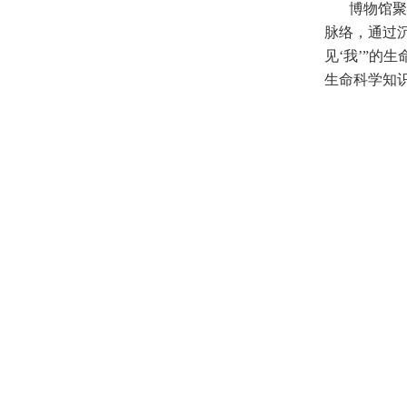
博物馆聚
脉络，通过
见‘我’”的
生命科学知