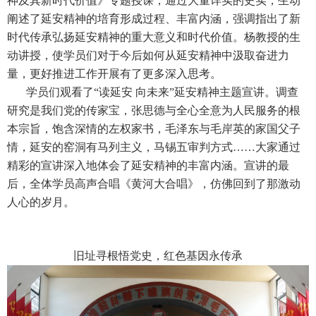
神及其新时代价值》专题授课，通过大量详实的史实，生动
阐述了延安精神的培育形成过程、丰富内涵，强调指出了新
时代传承弘扬延安精神的重大意义和时代价值。杨教授的生
动讲授，使学员们对于今后如何从延安精神中汲取奋进力
量，更好推进工作开展有了更多深入思考。
学员们观看了“读延安 向未来”延安精神主题宣讲。调查
研究是我们党的传家宝，张思德与全心全意为人民服务的根
本宗旨，饱含深情的左权家书，毛泽东与毛岸英的家国父子
情，延安的窑洞有马列主义，马锡五审判方式……大家通过
精彩的宣讲深入地体会了延安精神的丰富内涵。宣讲的最
后，全体学员高声合唱《黄河大合唱》，仿佛回到了那激动
人心的岁月。
旧址寻根悟党史，红色基因永传承