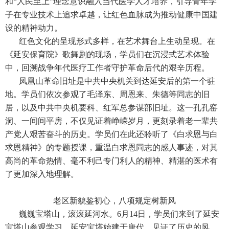
和“人民至上”理念意识融入当代医学人才培养，引导青年学
子在专业技术上追求卓越，让红色血脉成为推动健康中国建
设的精神动力。
红色文化的呈现形式多样，在艺术舞台上生动呈现。在
《延安保育院》歌舞剧的现场，学员们在沉浸式艺术体验
中，回溯战争年代医疗工作者守护革命后代的艰辛历程。
凤凰山革命旧址是中共中央机关到达延安后的第一个驻
地。学员们依次参观了毛泽东、周恩来、朱德等同志的旧
居，以及中共中央机要科、红军总参谋部旧址。这一孔孔窑
洞、一间间平房，不仅见证着峥嵘岁月，更刻录着老一辈共
产党人艰苦奋斗的历史。学员们在此还聆听了《白求恩与白
求恩精神》的专题授课，重温白求恩同志的感人事迹，对其
高尚的革命热情、毫不利己专门利人的精神、精湛的医术有
了更加深入地理解。
老区新貌鉴初心，八项规定树新风
巍巍宝塔山，滚滚延河水。6月14日，学员们来到了延安
宝塔山参观学习。延安宝塔始建于唐代，见证了历史的风