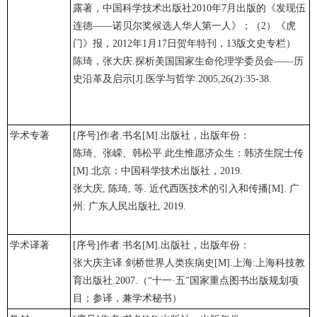
露著，中国科学技术出版社2010年7月出版的《发现伍
连德——诺贝尔奖候选人华人第一人》；（2）《虎
门》报，2012年1月17日贺年特刊，13版文史专栏）
陈琦，张大庆.探析美国国家生命伦理学委员会——历
史沿革及启示[J].医学与哲学.2005,26(2):35-38.
学术专著
[序号]作者.书名[M].出版社，出版年份：
陈琦、张嵘、韩松平.此生惟愿济众生：韩济生院士传
[M].北京：中国科学技术出版社，2019.
张大庆, 陈琦, 等. 近代西医技术的引入和传播[M]. 广
州: 广东人民出版社, 2019.
学术译著
[序号]作者.书名[M].出版社，出版年份：
张大庆主译.剑桥世界人类疾病史[M].上海:上海科技教
育出版社.2007.（“十一·五”国家重点图书出版规划项
目；参译，兼学术秘书）