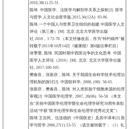
2016,38(1):25-31.
陈琦. 中国医学、法医学与解剖学关系之探析[J]. 医学
与哲学.人文社会医学版,2015,36(12A): 83-86.
陈琦.一个中国人与世界卫生组织的创建.中国医学人文
评论（第三卷）[M]. 北京:北京大学医学出版
社.2010，3:72-78.（本文经修改后，作为“特约稿件”被
转载于2011年10月14日《健康报》第6版往事栏目）
张季蕾, 陈琦. 民国时期中西医论争的文化思考. 中国
医学人文评论（2016）[M]. 北京: 北京大学医学出版
社, 2017:100-105.
樊春良，张新庆，陈琦. 关于我国生命科学技术伦理治
理机制的探讨[J]. 中国软科学, 2008, (08): 58-65.
张新庆，樊春良，陈琦. 对人类胚胎干细胞来源的伦理
审视[J]. 中国医学伦理学, 2007, 20(06): 56-58.（本文
在“庆祝中国医学伦理学暨生命伦理学研究30周年表彰
活动”中获“医学伦理学和生命伦理学优秀论文奖”）
陈琦.王吉民、伍连德的《中国医史》及其中译本[J].医
学与哲学.2006,27(1):53-55. （该文被转载于：（1）礼