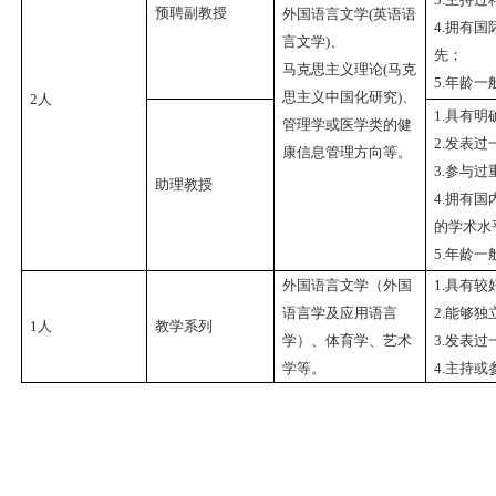
预聘副教授
外国语言文学
(
英语语
4.
拥有国
言文学
)
、
先；
马克思主义理论
(
马克
5.
年龄一
思主义中国化研究
)
、
2
人
1.
具有明
管理学或医学类的健
2.
发表过
康信息管理方向等。
3.
参与过
助理教授
4.
拥有国
的学术水
5.
年龄一
外国语言文学（外国
1.
具有较
语言学及应用语言
2.
能够独
1
人
教学系列
学）、体育学、艺术
3.
发表过
学等。
4.
主持或