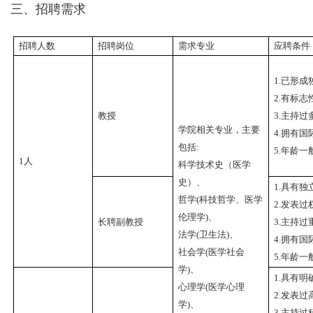
三、招聘需求
招聘人数
招聘岗位
需求专业
应聘条件
1.
已形成
2.
有标志
教授
3.
主持过
学院相关专业，主要
4.
拥有国
包括:
5.
年龄一
1
人
科学技术史（医学
史）、
1.
具有独
哲学
(
科技哲学、医学
2.
发表过
伦理学
)
、
长聘副教授
3.
主持过
法学
(
卫生法
)
、
4.
拥有国
社会学
(
医学社会
5.
年龄一
学
)
、
1.
具有明
心理学
(
医学心理
2.
发表过
学
)
、
3.
主持过