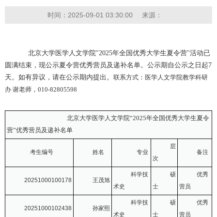
时间：2025-09-01 03:30:00
来源：
北京大学医学人文学院
"2025年
全国优秀大学生夏令营
"
活动已
圆满结束，现公示夏令营优秀营员及递补名单。
公示期自公示之日起
7
天。
如有
异议，请在公示期内提出。
联系方式：医学人文学院教学科研
办 谢老师，010-82805598
北京大学医学人文学院“2025年全国优秀大学生夏令
营”优秀营员及递补名单
层
考生编号
姓名
专业
备注
次
科学技
硕
优秀
20251000100178
王茂旭
术史
士
营员
科学技
硕
优秀
20251000102438
孙家熙
术史
士
营员