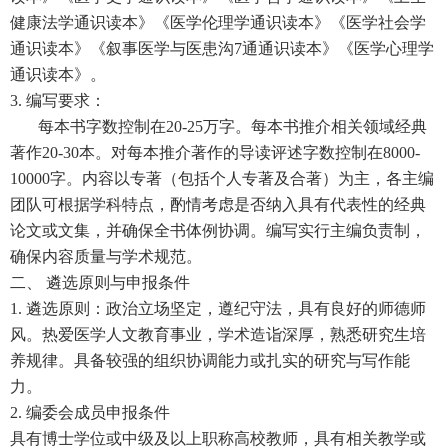
健康法学通识读本》《医学伦理学通识读本》《医学社会学
通识读本》《叙事医学与医患沟7通通识读本》《医学心理学
通识读本》。
3.
编写要求：
每本书字数控制在
20-25
万字。每本书推介相关领域经典
著作
20-30
本。对每本推介著作的导读评述字数控制在
8000-
10000
字。内容以专著（包括个人专著及合著）为主，各主编
团队可根据学科特点，酌情考虑是否纳入具有代表性的经典
论文或文集，并确保全书体例协调。编写实行主编负责制，
确保内容质量与学术规范。
二、
遴选原则与申报条件
1.
遴选原则：政治立场坚定，遵纪守法，具有良好的师德师
风。热爱医学人文教育事业，学术造诣深厚，熟悉研究生培
养规律。具备较强的组织协调能力或扎实的研究与写作能
力。
2.
编委会成员申报条件
具有博士学位或中级及以上职称高校教师，具有相关教学或