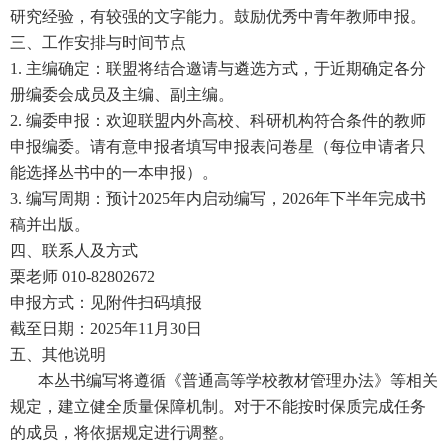
研究经验，有较强的文字能力。鼓励优秀中青年教师申报。
三、工作安排与时间节点
1.
主编确定：联盟将结合邀请与遴选方式，于近期确定各分
册编委会成员及主编、副主编。
2.
编委申报：欢迎联盟内外高校、科研机构符合条件的教师
申报编委。请有意申报者填写申报表问卷星（每位申请者只
能选择丛书中的一本申报）。
3.
编写周期：预计
2025
年内启动编写，
2026
年下半年完成书
稿并出版。
四、联系人及方式
栗老师
010-82802672
申报方式：见附件扫码填报
截至日期：
2025
年
11
月
30
日
五、其他说明
本丛书编写将遵循《普通高等学校教材管理办法》等相关
规定，建立健全质量保障机制。对于不能按时保质完成任务
的成员，将依据规定进行调整。