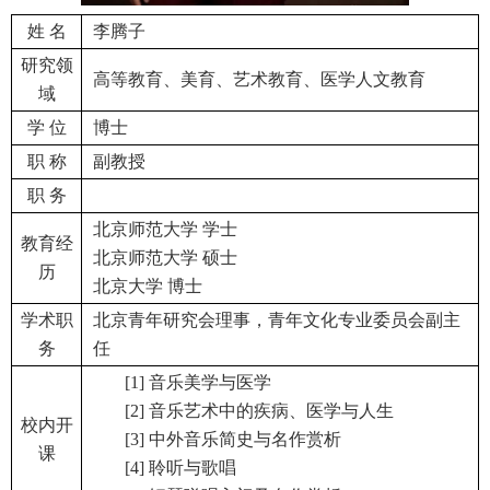
姓 名
李腾子
研究领
高等教育、美育、艺术教育、医学人文教育
域
学 位
博士
职 称
副教授
职 务
北京师范大学 学士
教育经
北京师范大学 硕士
历
北京大学 博士
学术职
北京青年研究会理事，青年文化专业委员会副主
务
任
[1] 音乐美学与医学
[2] 音乐艺术中的疾病、医学与人生
校内开
[3] 中外音乐简史与名作赏析
课
[4] 聆听与歌唱