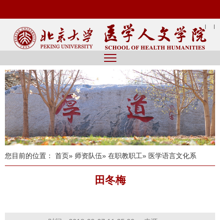
|
|
您目前的位置：
首页
»
师资队伍
»
在职教职工
» 医学语言文化系
田冬梅