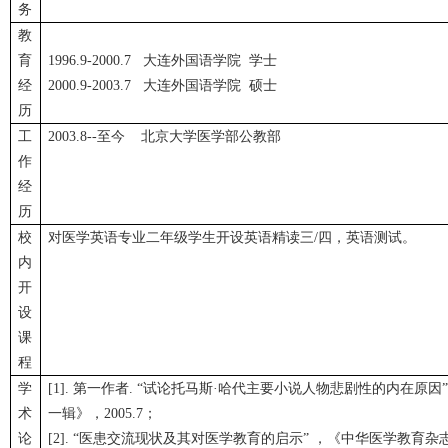
务
教
育
1996.9-2000.7 大连外国语学院 学士
经
2000.9-2003.7 大连外国语学院 硕士
历
工
2003.8--至今 北京大学医学部公教部
作
经
历
校
对医学英语专业二年级学生开设英语精读三/四，英语测试。
内
开
设
课
程
学
[1]. 第一作者. “试论托马斯·哈代主要小说人物悲剧性的内在
术
一辑》，2005.7；
论
[2]. “医患交流现状及其对医学教育的启示” ，《中华医学教育杂志》