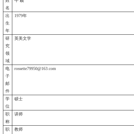
姓
牛 颖
名
出
1979年
生
年
研
英美文学
究
领
域
电
rossette79950@163.com
子
邮
件
学
硕士
位
职
讲师
称
职
教师