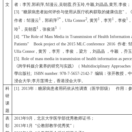
文
者：李芳,郭莉萍,邹漫云,吴朝霞,乔玉玲,牛颖,刘晶晶,黄芳,李俊；
[3]. “糖尿病患者如何评价与使用从医疗机构获取的健康信息”
1
1*
2
1
1
1
作者：邹漫云
，郭莉萍
，Ulla Connor
, 黄芳
，李芳
，李俊
1
1
3 ；
玲
，吴朝霞
，张俊清
[4]. “The Role of Mass Media in Transmission of Health Information 
Patients” Book project of the 2015 MLC conference 2016
作者: 
Ulla Connor , 黄芳 ，李芳 ，李俊 ，梁方 ，刘晶晶 ，牛颖 
[5].
Role of mass media in transmission of health information as percei
《跨学科媒介素养的研究与实践》（ Multidisciplinary Approaches t
學出版社; ISBN number: 978-7-5657-2142-7 编辑：
浸会大学;李月莲博士，香港浸会大学。
科
[1]. 2013年：糖尿病患者用药依从性调查（医学部级） 作用：
研
课
题
表
2013年9月，北京大学医学部优秀教师证书；
彰
2013年1月 “公教部教学优秀奖”；