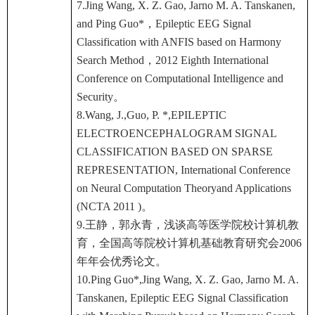
7.Jing Wang, X. Z. Gao, Jarno M. A. Tanskanen,
and Ping Guo*，Epileptic EEG Signal
Classification with ANFIS based on Harmony
Search Method，2012 Eighth International
Conference on Computational Intelligence and
Security。
8.Wang, J.,Guo, P. *,EPILEPTIC
ELECTROENCEPHALOGRAM SIGNAL
CLASSIFICATION BASED ON SPARSE
REPRESENTATION, International Conference
on Neural Computation Theoryand Applications
(NCTA 2011 )。
9.王静，郭永青，浅谈高等医学院校计算机教
育，全国高等院校计算机基础教育研究会2006
年年会优秀论文。
10.Ping Guo*,Jing Wang, X. Z. Gao, Jarno M. A.
Tanskanen, Epileptic EEG Signal Classification