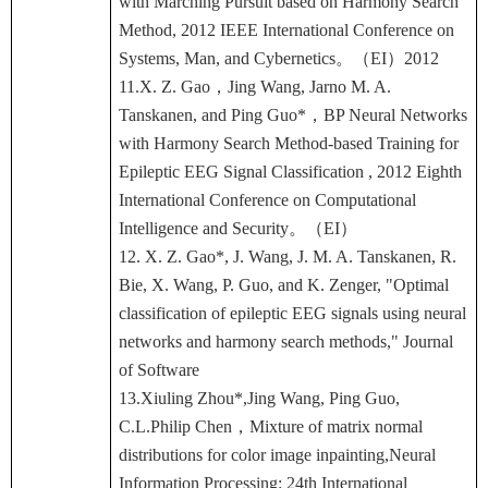
with Marching Pursuit based on Harmony Search
Method, 2012 IEEE International Conference on
Systems, Man, and Cybernetics。（EI）2012
11.X. Z. Gao，Jing Wang, Jarno M. A.
Tanskanen, and Ping Guo*，BP Neural Networks
with Harmony Search Method-based Training for
Epileptic EEG Signal Classification , 2012 Eighth
International Conference on Computational
Intelligence and Security。（EI）
12. X. Z. Gao*, J. Wang, J. M. A. Tanskanen, R.
Bie, X. Wang, P. Guo, and K. Zenger, "Optimal
classification of epileptic EEG signals using neural
networks and harmony search methods," Journal
of Software
13.Xiuling Zhou*,Jing Wang, Ping Guo,
C.L.Philip Chen，Mixture of matrix normal
distributions for color image inpainting,Neural
Information Processing: 24th International