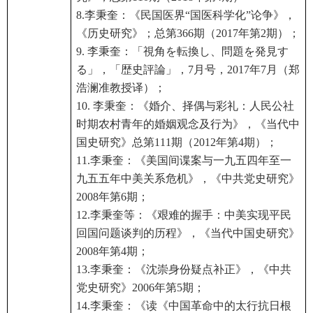
8.李秉奎：《民国医界“国医科学化”论争》，
《历史研究》；总第366期（2017年第2期）；
9. 李秉奎：「視角を転換し、問題を発見す
る」，「歴史評論」，7月号，2017年7月（郑
浩澜准教授译）；
10. 李秉奎：《婚介、择偶与彩礼：人民公社
时期农村青年的婚姻观念及行为》，《当代中
国史研究》总第111期（2012年第4期）；
11.李秉奎：《美国间谍案与一九五四年至一
九五五年中美关系危机》，《中共党史研究》
2008年第6期；
12.李秉奎等：《艰难的握手：中美实现平民
回国问题谈判的历程》，《当代中国史研究》
2008年第4期；
13.李秉奎：《沈崇身份疑点补正》，《中共
党史研究》2006年第5期；
14.李秉奎：《读《中国革命中的太行抗日根