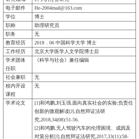
电子邮件
He-2004mail@163.com
学位
博士
职称
助理研究员
职务
无
教育经历
2018．06 中国科学大学 博士
工作经历
北京大学医学人文学院博士后
学术团体
《科学与社会》兼任编辑
任职
社会兼职
无
校内开设
无
课程
学术论文
[1]和鸿鹏,刘玉强.面向真实社会的实验:负责任
创新的微观解读[J].自然辩证法研
究,2018,34(08):51-56.
[2]和鸿鹏.无人驾驶汽车的伦理困境、成因及
对策分析[J].自然辩证法研究,2017,33(11):58-